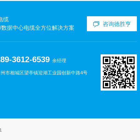
电缆
咨询德胜亨
经济/数据中心电缆全方位解决方案
89-3612-6539
余经理
苏州市相城区望亭镇迎湖工业园创新中路4号
1