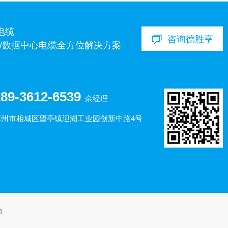
电缆
咨询德胜亨
经济/数据中心电缆全方位解决方案
89-3612-6539
余经理
苏州市相城区望亭镇迎湖工业园创新中路4号
1