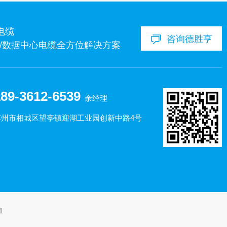
电缆
咨询德胜亨
经济/数据中心电缆全方位解决方案
89-3612-6539
余经理
苏州市相城区望亭镇迎湖工业园创新中路4号
1